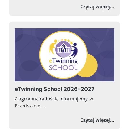
o Prze
Czytaj więcej...
eTwinning School 2026–2027
Z ogromną radością informujemy, że
Przedszkole ...
o eTwi
Czytaj więcej...