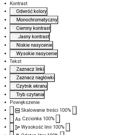
Kontrast
Odwróć kolory
Monochromatyczny
Ciemny kontrast
Jasny kontrast
Niskie nasycenie
Wysokie nasycenie
Tekst
Zaznacz linki
Zaznacz nagłówki
Czytnik ekranu
Tryb czytania
Powiększenie
Skalowanie treści
100
%
Czcionka
100
%
Aa
Wysokość linii
100
%