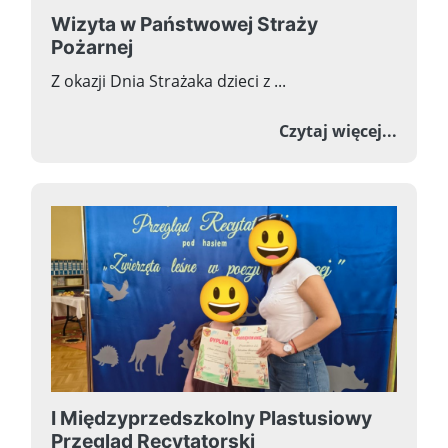
Wizyta w Państwowej Straży
Pożarnej
Z okazji Dnia Strażaka dzieci z ...
o Wizy
Czytaj więcej...
I Międzyprzedszkolny Plastusiowy
Przegląd Recytatorski