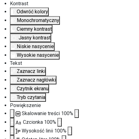
Kontrast
Odwróć kolory
Monochromatyczny
Ciemny kontrast
Jasny kontrast
Niskie nasycenie
Wysokie nasycenie
Tekst
Zaznacz linki
Zaznacz nagłówki
Czytnik ekranu
Tryb czytania
Powiększenie
Skalowanie treści
100
%
Czcionka
100
%
Aa
Wysokość linii
100
%