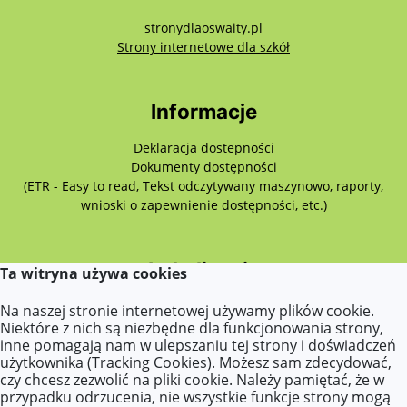
stronydlaoswaity.pl
otwiera się w nowy
Strony internetowe dla szkół
Informacje
Deklaracja dostepności
Dokumenty dostępności
(ETR - Easy to read, Tekst odczytywany maszynowo, raporty,
wnioski o zapewnienie dostępności, etc.)
Lokalizacja
Ta witryna używa cookies
Przemysłowa 7,
Na naszej stronie internetowej używamy plików cookie.
62-510 Konin
Niektóre z nich są niezbędne dla funkcjonowania strony,
inne pomagają nam w ulepszaniu tej strony i doświadczeń
użytkownika (Tracking Cookies). Możesz sam zdecydować,
czy chcesz zezwolić na pliki cookie. Należy pamiętać, że w
Kontakt
przypadku odrzucenia, nie wszystkie funkcje strony mogą