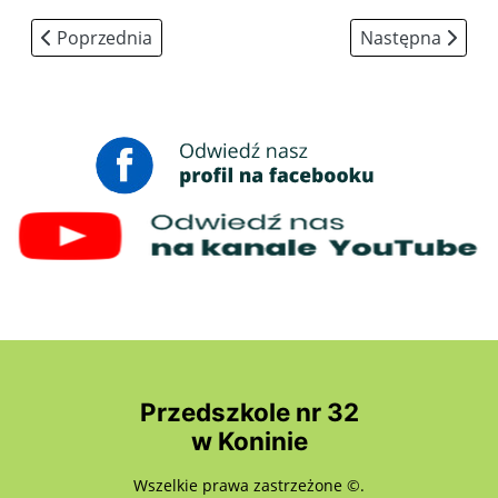
Poprzednia strona: "Bateria kocha recykling"
Następna strona
Poprzednia
Następna
Przedszkole nr 32
w Koninie
Wszelkie prawa zastrzeżone ©.