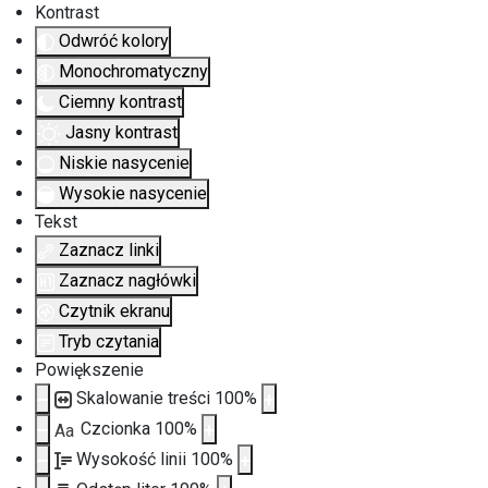
Kontrast
Odwróć kolory
Monochromatyczny
Ciemny kontrast
Jasny kontrast
Niskie nasycenie
Wysokie nasycenie
Tekst
Zaznacz linki
Zaznacz nagłówki
Czytnik ekranu
Tryb czytania
Powiększenie
Skalowanie treści
100
%
Czcionka
100
%
Aa
Wysokość linii
100
%