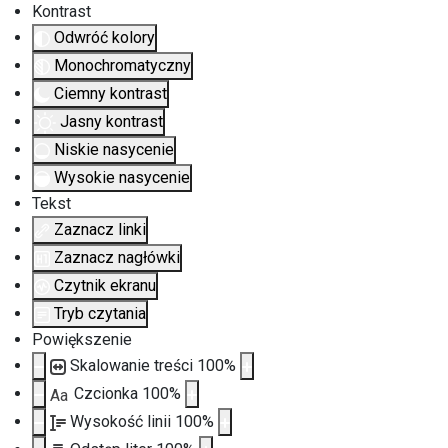
Kontrast
Odwróć kolory
Monochromatyczny
Ciemny kontrast
Jasny kontrast
Niskie nasycenie
Wysokie nasycenie
Tekst
Zaznacz linki
Zaznacz nagłówki
Czytnik ekranu
Tryb czytania
Powiększenie
Skalowanie treści
100
%
Czcionka
100
%
Aa
Wysokość linii
100
%