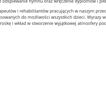
te odśpiewanie hymnu oraz wręczenie dyplomów i piłe
apeutów i rehabilitantów pracujących w naszym przed
sowanych do możliwości wszystkich dzieci. Wyrazy wd
roskę i wkład w stworzenie wyjątkowej atmosfery podc
cie otworzy zdjęcie w powiększeniu
Kliknięcie otworz