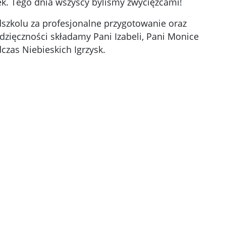
k. Tego dnia wszyscy byliśmy zwycięzcami!
szkolu za profesjonalne przygotowanie oraz
zięczności składamy Pani Izabeli, Pani Monice
zas Niebieskich Igrzysk.
y zdjęcie w powiększeniu
Kliknięcie otworzy zdjęcie w