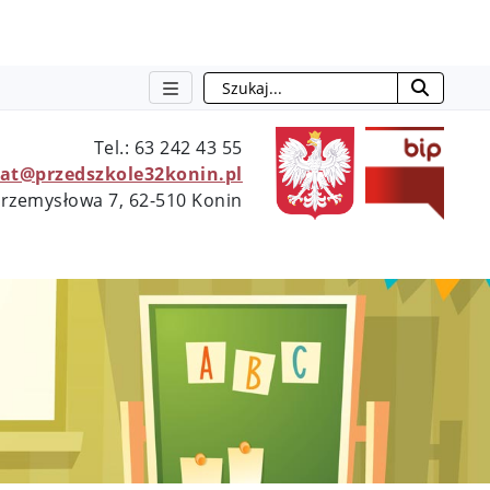
Szukaj
otwie
Tel.: 63 242 43 55
iat@przedszkole32konin.pl
 Przemysłowa 7, 62-510 Konin