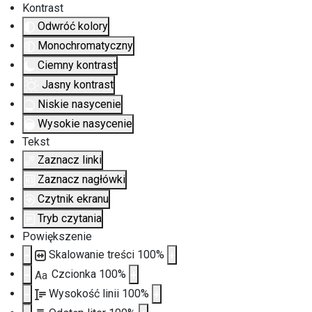
Kontrast
Odwróć kolory
Monochromatyczny
Ciemny kontrast
Jasny kontrast
Niskie nasycenie
Wysokie nasycenie
Tekst
Zaznacz linki
Zaznacz nagłówki
Czytnik ekranu
Tryb czytania
Powiększenie
Skalowanie treści
100
%
Czcionka
100
%
Aa
Wysokość linii
100
%