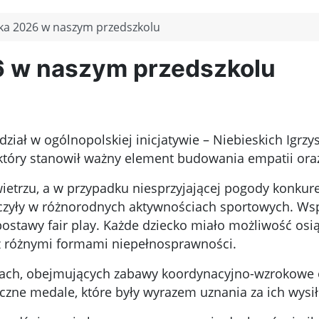
ska 2026 w naszym przedszkolu
6 w naszym przedszkolu
dział w ogólnopolskiej inicjatywie – Niebieskich I
który stanowił ważny element budowania empatii ora
wietrzu, a w przypadku niesprzyjającej pogody konkur
zyły w różnorodnych aktywnościach sportowych. Wspó
postawy fair play. Każde dziecko miało możliwość osi
 z różnymi formami niepełnosprawności.
ncjach, obejmujących zabawy koordynacyjno-wzrokowe 
zne medale, które były wyrazem uznania za ich wysił