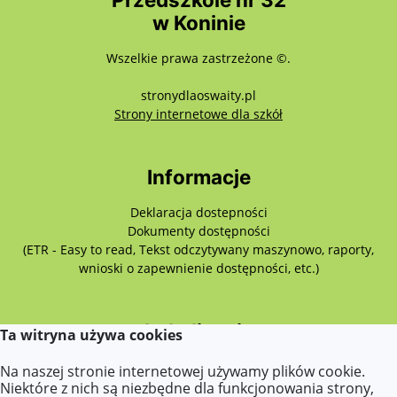
w Koninie
Wszelkie prawa zastrzeżone ©.
stronydlaoswaity.pl
otwiera się w nowy
Strony internetowe dla szkół
Informacje
Deklaracja dostepności
Dokumenty dostępności
(ETR - Easy to read, Tekst odczytywany maszynowo, raporty,
wnioski o zapewnienie dostępności, etc.)
Lokalizacja
Ta witryna używa cookies
Przemysłowa 7,
Na naszej stronie internetowej używamy plików cookie.
62-510 Konin
Niektóre z nich są niezbędne dla funkcjonowania strony,