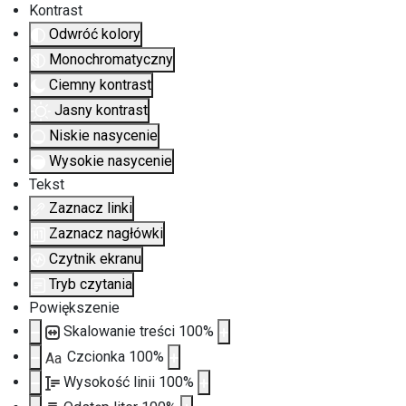
Kontrast
Odwróć kolory
Monochromatyczny
Ciemny kontrast
Jasny kontrast
Niskie nasycenie
Wysokie nasycenie
Tekst
Zaznacz linki
Zaznacz nagłówki
Czytnik ekranu
Tryb czytania
Powiększenie
Skalowanie treści
100
%
Czcionka
100
%
Aa
Wysokość linii
100
%