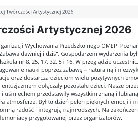
cej Twórczości Artystycznej 2026
rczości Artystycznej 2026
Organizacji Wychowania Przedszkolnego OMEP Poznań–
„Zabawa dawniej i dziś”. Gospodarzem wydarzenia był
kola nr 8, 25, 17, 32, 5 i 16. W przeglądzie uczestniczy
agowanie nauki poprzez zabawę – naturalną i niezwy
lacje oraz dostarcza dzieciom wielu pozytywnych emoc
 entuzjazmem dołączały pozostałe dzieci. Nasze przed
i uśmiechem przedstawiły wszystkim znaną i lubianą
ła atmosferze. Był to dzień pełen pięknych emocji i n
omną radość i integrują najmłodszych. Na zakończeni
 lemoniady przygotowanej przez organizatorów.
cie otworzy zdjęcie w powiększeniu
Kliknięcie otworz