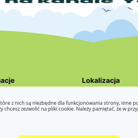
acje
Lokalizacja
cja dostepności
Przemysłowa 7,
ty dostępności
62-510 Konin
które z nich są niezbędne dla funkcjonowania strony, inne 
asy to read, Tekst
 chcesz zezwolić na pliki cookie. Należy pamiętać, że w prz
wany maszynowo, raporty,
 o zapewnienie
ści, etc.)