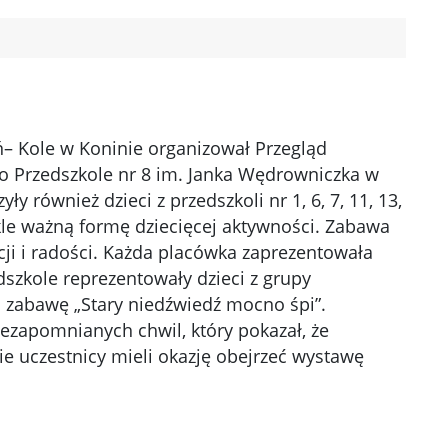
 Kole w Koninie organizował Przegląd
o Przedszkole nr 8 im. Janka Wędrowniczka w
ły również dzieci z przedszkoli nr 1, 6, 7, 11, 13,
kle ważną formę dziecięcej aktywności. Zabawa
ji i radości. Każda placówka zaprezentowała
szkole reprezentowały dzieci z grupy
 zabawę „Stary niedźwiedź mocno śpi”.
iezapomnianych chwil, który pokazał, że
e uczestnicy mieli okazję obejrzeć wystawę
y zdjęcie w powiększeniu
Kliknięcie otworzy zdjęcie w