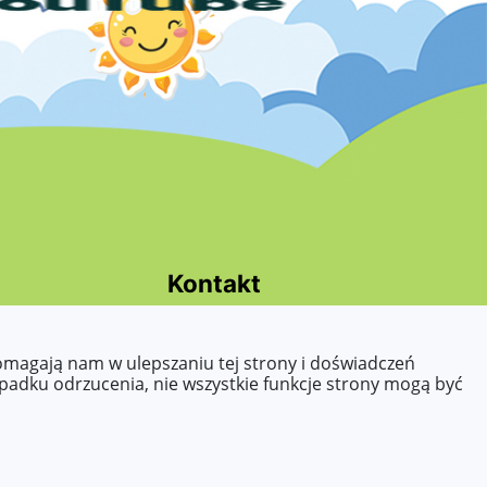
Kontakt
Tel.: 63 242 43 55
E-mail:
pomagają nam w ulepszaniu tej strony i doświadczeń
sekretariat@przedszkole32konin.pl
ypadku odrzucenia, nie wszystkie funkcje strony mogą być