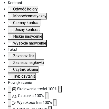
Kontrast
Odwróć kolory
Monochromatyczny
Ciemny kontrast
Jasny kontrast
Niskie nasycenie
Wysokie nasycenie
Tekst
Zaznacz linki
Zaznacz nagłówki
Czytnik ekranu
Tryb czytania
Powiększenie
Skalowanie treści
100
%
Czcionka
100
%
Aa
Wysokość linii
100
%