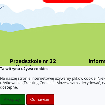
Przedszkole nr 32
Inform
w Koninie
Ta witryna używa cookies
Deklara
Dokumen
Wszelkie prawa zastrzeżone ©.
Na naszej stronie internetowej używamy plików cookie. Nie
(ETR - E
użytkownika (Tracking Cookies). Możesz sam zdecydować, czy
odczyty
stronydlaoswaity.pl
dostępne.
wnioski
otwiera się w nowym oknie
Strony internetowe dla szkół
dostępno
Akceptuje
Odmawiam