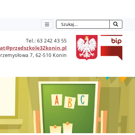
Szukaj
otwie
Tel.: 63 242 43 55
iat@przedszkole32konin.pl
 Przemysłowa 7, 62-510 Konin