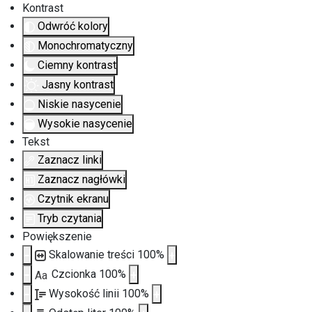
Kontrast
Odwróć kolory
Monochromatyczny
Ciemny kontrast
Jasny kontrast
Niskie nasycenie
Wysokie nasycenie
Tekst
Zaznacz linki
Zaznacz nagłówki
Czytnik ekranu
Tryb czytania
Powiększenie
Skalowanie treści
100
%
Czcionka
100
%
Aa
Wysokość linii
100
%