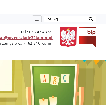
Szukaj
otwie
Tel.: 63 242 43 55
iat@przedszkole32konin.pl
 Przemysłowa 7, 62-510 Konin