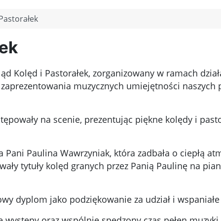
 Pastorałek
łek
ąd Kolęd i Pastorałek, zorganizowany w ramach dział
 zaprezentowania muzycznych umiejętności naszych 
ępowały na scenie, prezentując piękne kolędy i pastor
Pani Paulina Wawrzyniak, która zadbała o ciepłą at
ywały tytuły kolęd granych przez Panią Paulinę na pia
wy dyplom jako podziękowanie za udział i wspaniał
e występy oraz wspólnie spędzony czas pełen muzyki 