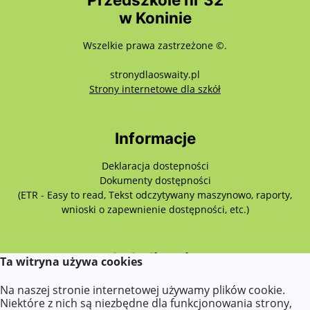
w Koninie
Wszelkie prawa zastrzeżone ©.
stronydlaoswaity.pl
otwiera się w nowy
Strony internetowe dla szkół
Informacje
Deklaracja dostepności
Dokumenty dostępności
(ETR - Easy to read, Tekst odczytywany maszynowo, raporty,
wnioski o zapewnienie dostępności, etc.)
Lokalizacja
Ta witryna używa cookies
Przemysłowa 7,
Na naszej stronie internetowej używamy plików cookie.
62-510 Konin
Niektóre z nich są niezbędne dla funkcjonowania strony,