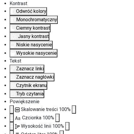
Kontrast
Odwróć kolory
Monochromatyczny
Ciemny kontrast
Jasny kontrast
Niskie nasycenie
Wysokie nasycenie
Tekst
Zaznacz linki
Zaznacz nagłówki
Czytnik ekranu
Tryb czytania
Powiększenie
Skalowanie treści
100
%
Czcionka
100
%
Aa
Wysokość linii
100
%