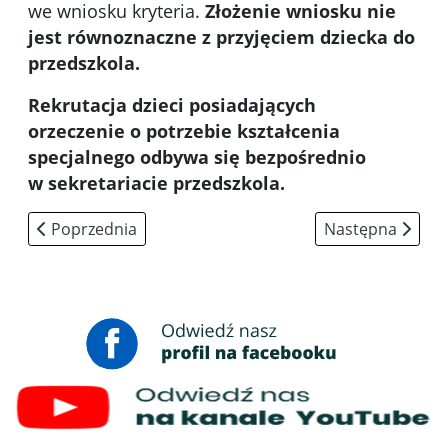
we wniosku kryteria.
Złożenie wniosku nie
jest równoznaczne z przyjęciem dziecka do
przedszkola.
Rekrutacja dzieci posiadających
orzeczenie o potrzebie kształcenia
specjalnego odbywa się bezpośrednio
w sekretariacie przedszkola.
Poprzednia strona: Jadłospis
Następna strona:
Poprzednia
Następna