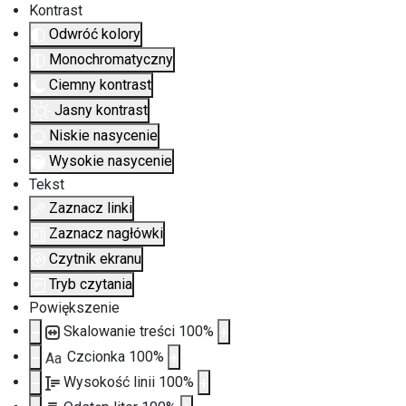
Kontrast
Odwróć kolory
Monochromatyczny
Ciemny kontrast
Jasny kontrast
Niskie nasycenie
Wysokie nasycenie
Tekst
Zaznacz linki
Zaznacz nagłówki
Czytnik ekranu
Tryb czytania
Powiększenie
Skalowanie treści
100
%
Czcionka
100
%
Aa
Wysokość linii
100
%