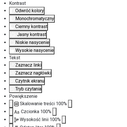
Kontrast
Odwróć kolory
Monochromatyczny
Ciemny kontrast
Jasny kontrast
Niskie nasycenie
Wysokie nasycenie
Tekst
Zaznacz linki
Zaznacz nagłówki
Czytnik ekranu
Tryb czytania
Powiększenie
Skalowanie treści
100
%
Czcionka
100
%
Aa
Wysokość linii
100
%