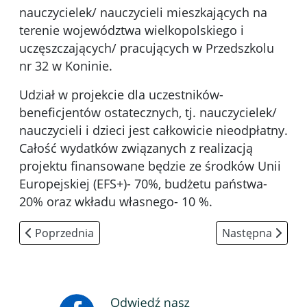
nauczycielek/ nauczycieli mieszkających na
terenie województwa wielkopolskiego i
uczęszczających/ pracujących w Przedszkolu
nr 32 w Koninie.
Udział w projekcie dla uczestników-
beneficjentów ostatecznych, tj. nauczycielek/
nauczycieli i dzieci jest całkowicie nieodpłatny.
Całość wydatków związanych z realizacją
projektu finansowane będzie ze środków Unii
Europejskiej (EFS+)- 70%, budżetu państwa-
20% oraz wkładu własnego- 10 %.
Poprzednia strona: Schools Between Sky and Stars: M
Następna strona:
Poprzednia
Następna