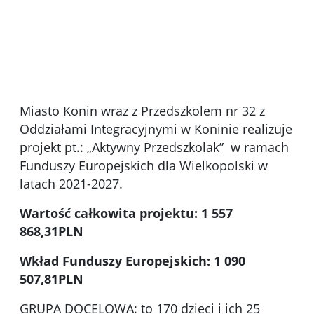
IMG_5862
dzieci siedzące w kole na dywanie. W tle
pani grająca na pianinie
Miasto Konin wraz z Przedszkolem nr 32 z
Oddziałami Integracyjnymi w Koninie realizuje
projekt pt.: „Aktywny Przedszkolak” w ramach
Funduszy Europejskich dla Wielkopolski w
latach 2021-2027.
Wartość całkowita projektu: 1 557
868,31PLN
Wkład Funduszy Europejskich: 1 090
507,81PLN
GRUPA DOCELOWA: to 170 dzieci i ich 25