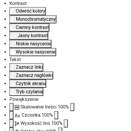
Kontrast
Odwróć kolory
Monochromatyczny
Ciemny kontrast
Jasny kontrast
Niskie nasycenie
Wysokie nasycenie
Tekst
Zaznacz linki
Zaznacz nagłówki
Czytnik ekranu
Tryb czytania
Powiększenie
Skalowanie treści
100
%
Czcionka
100
%
Aa
Wysokość linii
100
%