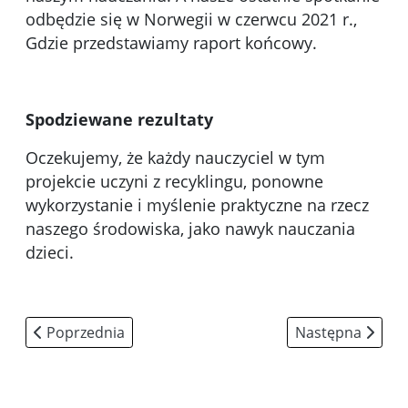
odbędzie się w Norwegii w czerwcu 2021 r.,
Gdzie przedstawiamy raport końcowy.
Spodziewane rezultaty
Oczekujemy, że każdy nauczyciel w tym
projekcie uczyni z recyklingu, ponowne
wykorzystanie i myślenie praktyczne na rzecz
naszego środowiska, jako nawyk nauczania
dzieci.
Poprzednia strona: DISCOVERED AND SHARED
Następna strona:
Poprzednia
Następna