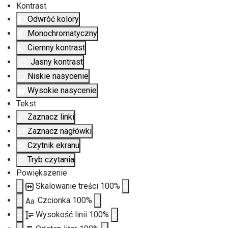
Kontrast
Odwróć kolory
Monochromatyczny
Ciemny kontrast
Jasny kontrast
Niskie nasycenie
Wysokie nasycenie
Tekst
Zaznacz linki
Zaznacz nagłówki
Czytnik ekranu
Tryb czytania
Powiększenie
Skalowanie treści
100
%
Czcionka
100
%
Aa
Wysokość linii
100
%