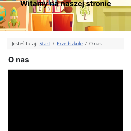
Witamy na naszej stronie
Jesteś tutaj:
Start
Przedszkole
O nas
O nas