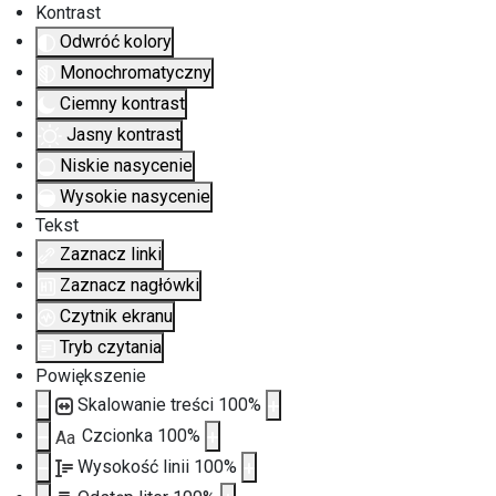
Kontrast
Odwróć kolory
Monochromatyczny
Ciemny kontrast
Jasny kontrast
Niskie nasycenie
Wysokie nasycenie
Tekst
Zaznacz linki
Zaznacz nagłówki
Czytnik ekranu
Tryb czytania
Powiększenie
Skalowanie treści
100
%
Czcionka
100
%
Aa
Wysokość linii
100
%