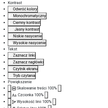
Kontrast
Odwróć kolory
Monochromatyczny
Ciemny kontrast
Jasny kontrast
Niskie nasycenie
Wysokie nasycenie
Tekst
Zaznacz linki
Zaznacz nagłówki
Czytnik ekranu
Tryb czytania
Powiększenie
Skalowanie treści
100
%
Czcionka
100
%
Aa
Wysokość linii
100
%