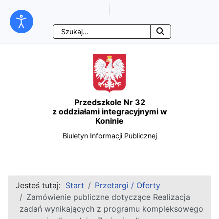
Ważne linki
Przejdź
Przejdź
Przejdź
Przejdź
Szukaj
do
do
do
do
treści
menu
wyszukiwarki
mapy
głównej
nawigacyjnego
strony
Przedszkole Nr 32
z oddziałami integracyjnymi w
Koninie
Biuletyn Informacji Publicznej
Jesteś tutaj:
Start
Przetargi / Oferty
Zamówienie publiczne dotyczące Realizacja
zadań wynikających z programu kompleksowego