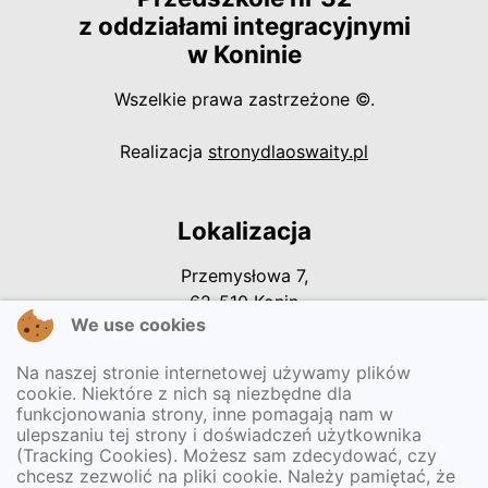
z oddziałami integracyjnymi
w Koninie
Wszelkie prawa zastrzeżone ©.
otwiera się w
Realizacja
stronydlaoswaity.pl
Lokalizacja
Przemysłowa 7,
62-510 Konin
We use cookies
Na naszej stronie internetowej używamy plików
Kontakt
cookie. Niektóre z nich są niezbędne dla
funkcjonowania strony, inne pomagają nam w
Tel. 63 242 43 55
ulepszaniu tej strony i doświadczeń użytkownika
sekretariat@przedszkole32konin.pl
(Tracking Cookies). Możesz sam zdecydować, czy
chcesz zezwolić na pliki cookie. Należy pamiętać, że