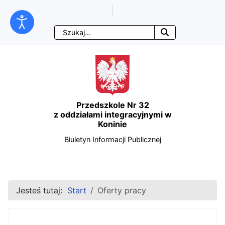
Ważne linki
Przejdź
Przejdź
Przejdź
Przejdź
Szukaj
do
do
do
do
treści
menu
wyszukiwarki
mapy
głównej
nawigacyjnego
strony
Przedszkole Nr 32
z oddziałami integracyjnymi w
Koninie
Biuletyn Informacji Publicznej
Jesteś tutaj:
Start
Oferty pracy