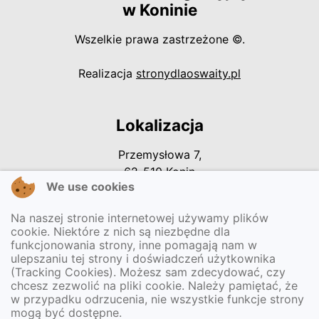
w Koninie
Wszelkie prawa zastrzeżone ©.
otwiera się w
Realizacja
stronydlaoswaity.pl
Lokalizacja
Przemysłowa 7,
62-510 Konin
We use cookies
Na naszej stronie internetowej używamy plików
Kontakt
cookie. Niektóre z nich są niezbędne dla
funkcjonowania strony, inne pomagają nam w
Tel. 63 242 43 55
ulepszaniu tej strony i doświadczeń użytkownika
sekretariat@przedszkole32konin.pl
(Tracking Cookies). Możesz sam zdecydować, czy
chcesz zezwolić na pliki cookie. Należy pamiętać, że
w przypadku odrzucenia, nie wszystkie funkcje strony
mogą być dostępne.