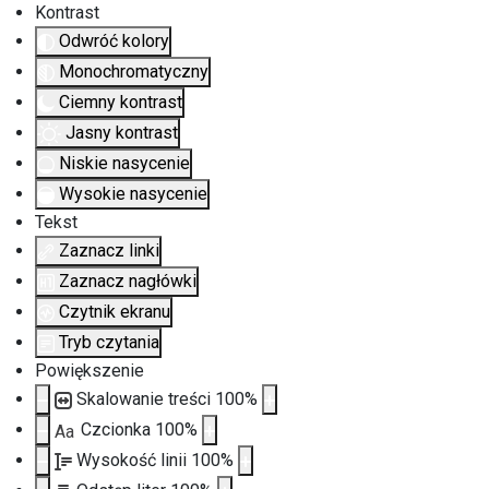
Kontrast
Odwróć kolory
Monochromatyczny
Ciemny kontrast
Jasny kontrast
Niskie nasycenie
Wysokie nasycenie
Tekst
Zaznacz linki
Zaznacz nagłówki
Czytnik ekranu
Tryb czytania
Powiększenie
Skalowanie treści
100
%
Czcionka
100
%
Aa
Wysokość linii
100
%