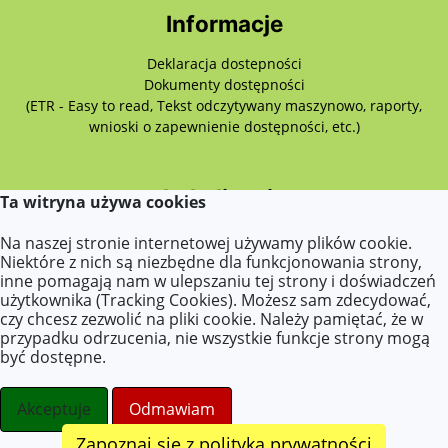
Informacje
Deklaracja dostepności
Dokumenty dostępności
(ETR - Easy to read, Tekst odczytywany maszynowo, raporty,
wnioski o zapewnienie dostępności, etc.)
Lokalizacja
Ta witryna używa cookies
Przemysłowa 7,
Na naszej stronie internetowej używamy plików cookie.
62-510 Konin
Niektóre z nich są niezbędne dla funkcjonowania strony,
inne pomagają nam w ulepszaniu tej strony i doświadczeń
użytkownika (Tracking Cookies). Możesz sam zdecydować,
czy chcesz zezwolić na pliki cookie. Należy pamiętać, że w
Kontakt
przypadku odrzucenia, nie wszystkie funkcje strony mogą
być dostępne.
Tel.: 63 242 43 55
E-mail: sekretariat@przedszkole32konin.pl
Akceptuje
Odmawiam
Zapoznaj się z polityką prywatności