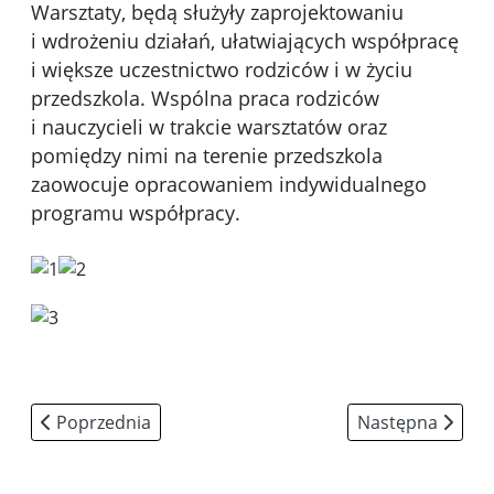
Warsztaty, będą służyły zaprojektowaniu
i wdrożeniu działań, ułatwiających współpracę
i większe uczestnictwo rodziców i w życiu
przedszkola. Wspólna praca rodziców
i nauczycieli w trakcie warsztatów oraz
pomiędzy nimi na terenie przedszkola
zaowocuje opracowaniem indywidualnego
programu współpracy.
Poprzednia strona: Bezpieczne dziecko w sieci
Następna strona:
Poprzednia
Następna