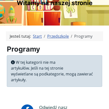
Witamy na naszej stronie
Jesteś tutaj:
Start
Przedszkole
Programy
Programy
Pokaż #
Informacja
W tej kategorii nie ma
artykułów. Jeśli na tej stronie
wyświetlane są podkategorie, mogą zawierać
artykuły.