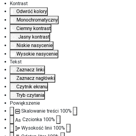
Kontrast
Odwróć kolory
Monochromatyczny
Ciemny kontrast
Jasny kontrast
Niskie nasycenie
Wysokie nasycenie
Tekst
Zaznacz linki
Zaznacz nagłówki
Czytnik ekranu
Tryb czytania
Powiększenie
Skalowanie treści
100
%
Czcionka
100
%
Aa
Wysokość linii
100
%