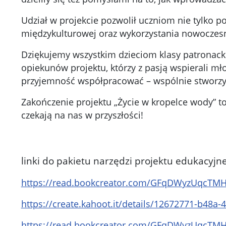
Udział w projekcie pozwolił uczniom nie tylko p
międzykulturowej oraz wykorzystania nowoczesn
Dziękujemy wszystkim dzieciom klasy patronacki
opiekunów projektu, którzy z pasją wspierali m
przyjemność współpracować – wspólnie stworz
Zakończenie projektu „Życie w kropelce wody” to 
czekają na nas w przyszłości!
linki do pakietu narzędzi projektu edukacyjne
https://read.bookcreator.com/GFqDWyzUqcT
https://create.kahoot.it/details/12672771-b48a
https://read.bookcreator.com/GFqDWyzUqcT