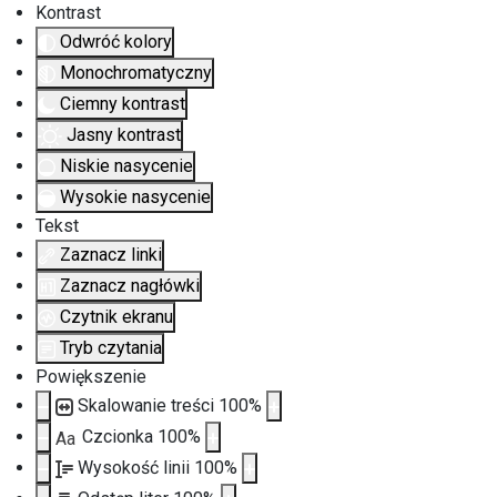
Kontrast
Odwróć kolory
Monochromatyczny
Ciemny kontrast
Jasny kontrast
Niskie nasycenie
Wysokie nasycenie
Tekst
Zaznacz linki
Zaznacz nagłówki
Czytnik ekranu
Tryb czytania
Powiększenie
Skalowanie treści
100
%
Czcionka
100
%
Aa
Wysokość linii
100
%