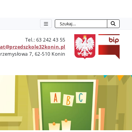
Szukaj
otwie
Tel.: 63 242 43 55
iat@przedszkole32konin.pl
 Przemysłowa 7, 62-510 Konin