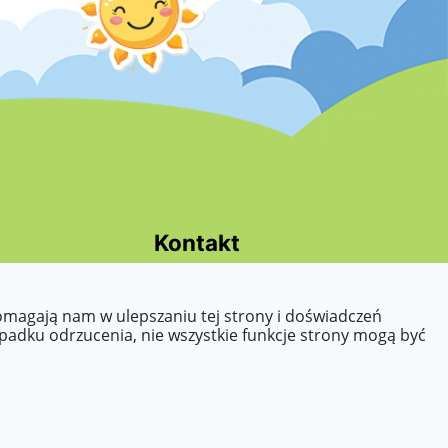
Kontakt
Tel.: 63 242 43 55
E-mail:
pomagają nam w ulepszaniu tej strony i doświadczeń
sekretariat@przedszkole32konin.pl
ypadku odrzucenia, nie wszystkie funkcje strony mogą być