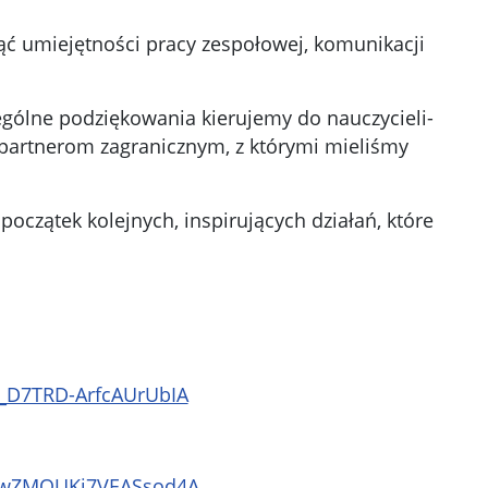
nąć umiejętności pracy zespołowej, komunikacji
ególne podziękowania kierujemy do nauczycieli-
 partnerom zagranicznym, z którymi mieliśmy
oczątek kolejnych, inspirujących działań, które
_D7TRD-ArfcAUrUbIA
03wZMQUKi7VEASsod4A