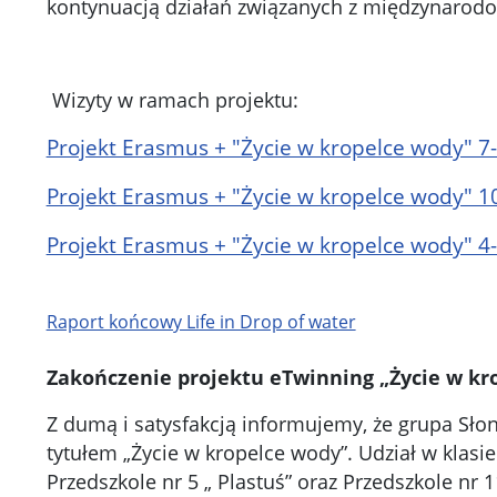
kontynuacją działań związanych z międzynarodo
Wizyty w ramach projektu:
Projekt Erasmus + "Życie w kropelce wody" 7-
Projekt Erasmus + "Życie w kropelce wody" 1
Projekt Erasmus + "Życie w kropelce wody" 4-
Raport końcowy Life in Drop of water
Zakończenie projektu eTwinning „Życie w kr
Z dumą i satysfakcją informujemy, że grupa Sło
tytułem „Życie w kropelce wody”. Udział w klasie
Przedszkole nr 5 „ Plastuś” oraz Przedszkole nr 