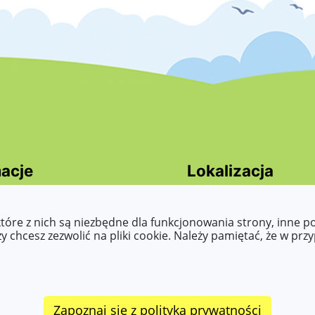
acje
Lokalizacja
cja dostepności
Przemysłowa 7,
ty dostępności
62-510 Konin
które z nich są niezbędne dla funkcjonowania strony, inne 
asy to read, Tekst
 chcesz zezwolić na pliki cookie. Należy pamiętać, że w prz
wany maszynowo, raporty,
 o zapewnienie
ści, etc.)
Zapoznaj się z polityką prywatności