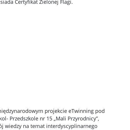
da Certyfikat Zielonej Flagi.
w międzynarodowym projekcie eTwinning pod
kol- Przedszkole nr 15 „Mali Przyrodnicy”,
zwój wiedzy na temat interdyscyplinarnego