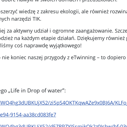
oszerzyć wiedzę z zakresu ekologii, ale również rozwi
ych narzędzi TIK.
ej za aktywny udział i ogromne zaangażowanie. Szcz
łodzież na każdym etapie działań. Dziękujemy również
yliśmy coś naprawdę wyjątkowego!
nie koniec naszej przygody z eTwinning – to dopiero p
go „Life in Drop of water”:
MHWQ4hg3dUBKUjX52/ziSpS4OKTKqwAZe9x0BJ6A/KLFo
-4e94-9154-aa38cd083fe7
MHWQ4hg3dUBKUjX52/dEZRPZYJSsmikQk2z0Isbw/bf-