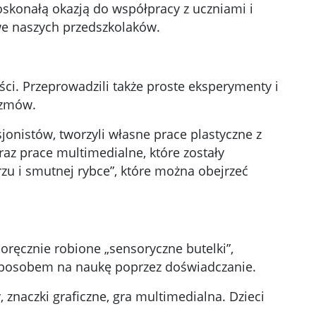
oskonałą okazją do współpracy z uczniami i
we naszych przedszkolaków.
ści. Przeprowadzili także proste eksperymenty i
izmów.
onistów, tworzyli własne prace plastyczne z
raz prace multimedialne, które zostały
u i smutnej rybce”, które można obejrzeć
ręcznie robione „sensoryczne butelki”,
ż sposobem na naukę poprzez doświadczanie.
, znaczki graficzne, gra multimedialna. Dzieci