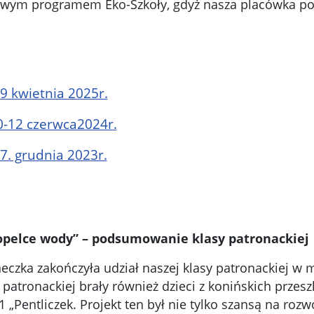
wym programem Eko-Szkoły, gdyż nasza placówka posia
9 kwietnia 2025r.
0-12 czerwca2024r.
7. grudnia 2023r.
opelce wody” – podsumowanie klasy patronackiej
neczka zakończyła udział naszej klasy patronackiej 
 patronackiej brały również dzieci z konińskich przesz
11 „Pentliczek. Projekt ten był nie tylko szansą na ro