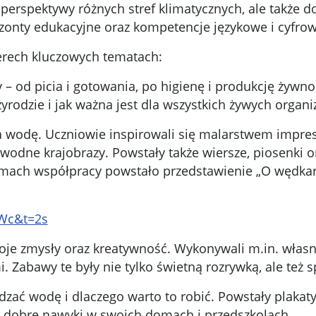
perspektywy różnych stref klimatycznych, ale także d
yzonty edukacyjne oraz kompetencje językowe i cyfro
terech kluczowych tematach:
– od picia i gotowania, po higienę i produkcję żywno
zyrodzie i jak ważna jest dla wszystkich żywych organ
a wodę. Uczniowie inspirowali się malarstwem impresj
wodne krajobrazy. Powstały także wiersze, piosenki o
mach współpracy powstało przedstawienie „O wędkarz
Wc&t=2s
oje zmysły oraz kreatywność. Wykonywali m.in. własno
. Zabawy te były nie tylko świetną rozrywką, ale te
zędzać wodę i dlaczego warto to robić. Powstały plakaty
ać dobre nawyki w swoich domach i przedszkolach.