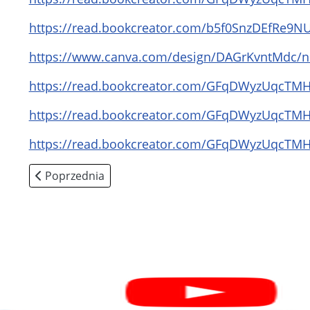
https://read.bookcreator.com/b5f0SnzDEfRe
https://www.canva.com/design/DAGrKvntMdc
https://read.bookcreator.com/GFqDWyzUqc
https://read.bookcreator.com/GFqDWyzUqc
https://read.bookcreator.com/GFqDWyzUqc
Poprzednia strona: Zielona Flaga
Poprzednia