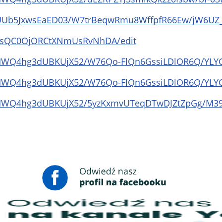
9NUUb5JxwsEaED03/W7trBeqwRmu8WffpfR66Ew/jW6UZ
/nsQC0OjORCtXNmUsRvNhDA/edit
TMHWQ4hg3dUBKUjX52/W76Qo-FlQn6GssiLDlOR6Q/YL
TMHWQ4hg3dUBKUjX52/W76Qo-FlQn6GssiLDlOR6Q/YL
TMHWQ4hg3dUBKUjX52/5yzKxmvUTeqDTwDJZtZpGg/M3