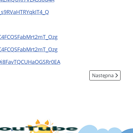
_s9RVaHTRYqkIT4_Q
YC4FCQSFabMrt2mT_Ozg
YC4FCQSFabMrt2mT_Ozg
9i8FavTQCUHaOGSRr0EA
Następna strona
Następna