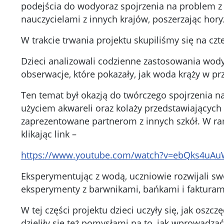
podejścia do wodyoraz spojrzenia na problem z 
nauczycielami z innych krajów, poszerzając hor
W trakcie trwania projektu skupiliśmy się na cz
Dzieci analizowali codzienne zastosowania wody 
obserwacje, które pokazały, jak woda krąży w pr
Ten temat był okazją do twórczego spojrzenia n
użyciem akwareli oraz kolaży przedstawiających 
zaprezentowane partnerom z innych szkół. W ra
klikając link –
https://www.youtube.com/watch?v=ebQks4uAu
Eksperymentując z wodą, uczniowie rozwijali sw
eksperymenty z barwnikami, bańkami i fakturami
W tej części projektu dzieci uczyły się, jak oszc
dzieliły się też pomysłami na to, jak wprowadz