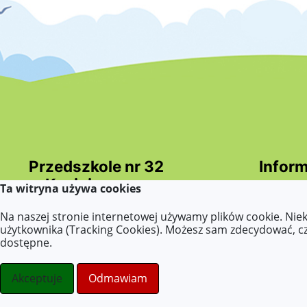
Przedszkole nr 32
Inform
w Koninie
Ta witryna używa cookies
Deklara
Dokumen
Wszelkie prawa zastrzeżone ©.
Na naszej stronie internetowej używamy plików cookie. Nie
(ETR - E
użytkownika (Tracking Cookies). Możesz sam zdecydować, czy
odczyty
stronydlaoswaity.pl
dostępne.
wnioski
otwiera się w nowym oknie
Strony internetowe dla szkół
dostępno
Akceptuje
Odmawiam