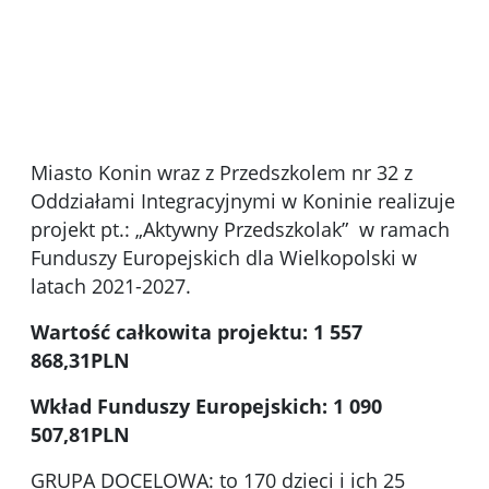
IMG_5862
dzieci siedzące w kole na dywanie. W tle
pani grająca na pianinie
Miasto Konin wraz z Przedszkolem nr 32 z
Oddziałami Integracyjnymi w Koninie realizuje
projekt pt.: „Aktywny Przedszkolak” w ramach
Funduszy Europejskich dla Wielkopolski w
latach 2021-2027.
Wartość całkowita projektu: 1 557
868,31PLN
Wkład Funduszy Europejskich: 1 090
507,81PLN
GRUPA DOCELOWA: to 170 dzieci i ich 25