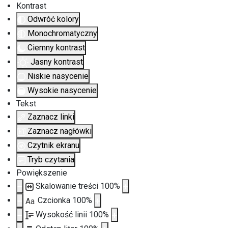
Kontrast
Odwróć kolory
Monochromatyczny
Ciemny kontrast
Jasny kontrast
Niskie nasycenie
Wysokie nasycenie
Tekst
Zaznacz linki
Zaznacz nagłówki
Czytnik ekranu
Tryb czytania
Powiększenie
Skalowanie treści
100
%
Czcionka
100
%
Aa
Wysokość linii
100
%