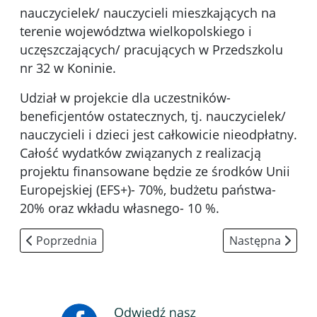
nauczycielek/ nauczycieli mieszkających na
terenie województwa wielkopolskiego i
uczęszczających/ pracujących w Przedszkolu
nr 32 w Koninie.
Udział w projekcie dla uczestników-
beneficjentów ostatecznych, tj. nauczycielek/
nauczycieli i dzieci jest całkowicie nieodpłatny.
Całość wydatków związanych z realizacją
projektu finansowane będzie ze środków Unii
Europejskiej (EFS+)- 70%, budżetu państwa-
20% oraz wkładu własnego- 10 %.
Poprzednia strona: Schools Between Sky and Stars: M
Następna strona:
Poprzednia
Następna