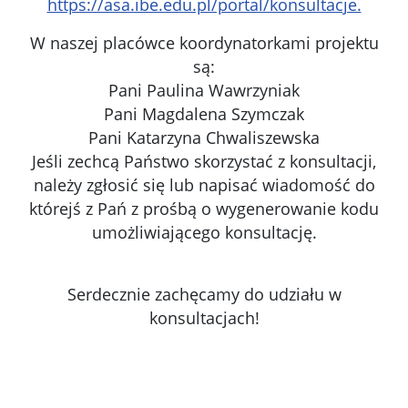
https://asa.ibe.edu.pl/portal/konsultacje.
W naszej placówce koordynatorkami projektu
są:
Pani Paulina Wawrzyniak
Pani Magdalena Szymczak
Pani Katarzyna Chwaliszewska
Jeśli zechcą Państwo skorzystać z konsultacji,
należy zgłosić się lub napisać wiadomość do
którejś z Pań z prośbą o wygenerowanie kodu
umożliwiającego konsultację.
Serdecznie zachęcamy do udziału w
konsultacjach!
Kliknięci