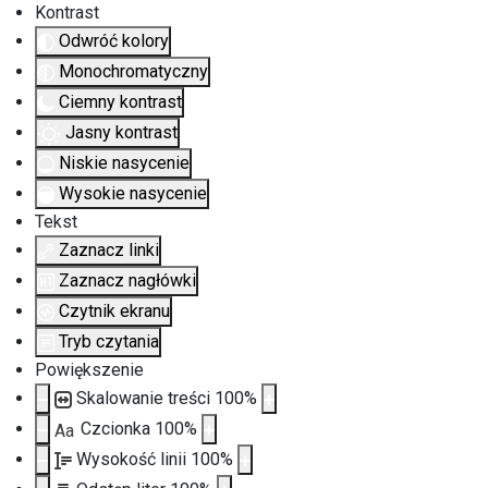
Kontrast
Odwróć kolory
Monochromatyczny
Ciemny kontrast
Jasny kontrast
Niskie nasycenie
Wysokie nasycenie
Tekst
Zaznacz linki
Zaznacz nagłówki
Czytnik ekranu
Tryb czytania
Powiększenie
Skalowanie treści
100
%
Czcionka
100
%
Aa
Wysokość linii
100
%